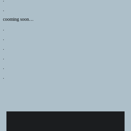
.
cooming soon…
.
.
.
.
.
.