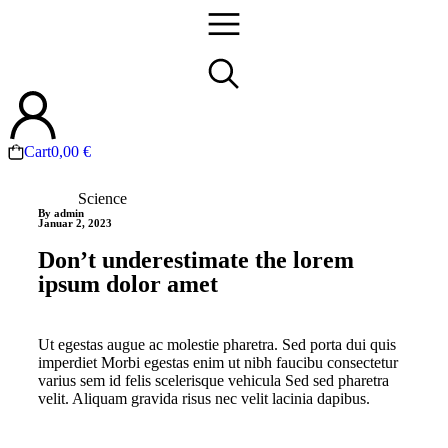
Cart
0,00
€
Science
By admin
Januar 2, 2023
Don’t underestimate the lorem
ipsum dolor amet
Ut egestas augue ac molestie pharetra. Sed porta dui quis
imperdiet Morbi egestas enim ut nibh faucibu consectetur
varius sem id felis scelerisque vehicula Sed sed pharetra
velit. Aliquam gravida risus nec velit lacinia dapibus.